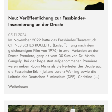
Austausch und Fahrten
Sprachbildung
Instrumentenausleihe
Schulgeschichte
Droste-Webmail
Wettbewerbe
Datenschutz
Annette von Droste-Hülshoff
Neu: Veröffentlichung zur Fassbinder-
Alltag
Inszenierung an der Droste
Unterrichtszeiten
05.11.2024
Krankmeldung
Im November 2022 hatte das Fassbinder-Theaterstück
CHINESISCHES ROULETTE (Erstaufführung nach dem
Verpflegung
gleichnamigen Film von 1976) in zwei Varianten an der
Schließfächer
Droste Premiere, gespielt vom DS-Kurs von Dr. Martin
Ganguly. Bei der begeistert aufgenommenen Premiere
Schulordnung
waren neben Robin Miska als Stellvertreter der Droste auch
Wechsel an die Droste
die Fassbinder-Erbin Juliane Lorenz-Wehling sowie die
Leiterin des Deutschen Filminstituts (DFF), Christine […]
Weiterlesen