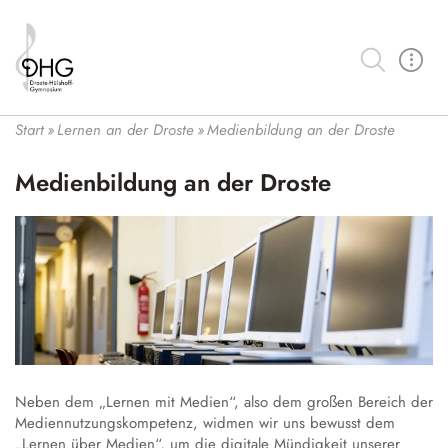
Suche
Schulgemeinschaft
Start
»
Lernen an der Droste
»
Medienbildung an der Droste
Schüler:innen und SV
Lernen an der Droste
Medienbildung an der Droste
Kollegium
Unser Bildungsbegriff
Wahlmöglichkeiten
Schulleitung und ESL
Schulprofil
Profilklasse Musik
Organisation
Schulbüro und Verwaltung
Fächer
Profilklasse Französisch
Lernen
Schulsozialarbeit
Kontakt
Hybridunterricht
Mittelstufe
Wahlpflichtfächer
Kalender der Droste
Eltern
Medienbildung an der Droste
Oberstufe
Bilingualer Unterricht
Förderverein
Unsere Neuigkeiten
Demokratiebildung
Berufliche Orientierung (BO)
Leistungs- und Seminarkurse
Klimabewusstsein
Schulbücher
Vertretungsplan
Unser Haus
Neben dem „Lernen mit Medien“, also dem großen Bereich der
Arbeitsgemeinschaften
Mediennutzungskompetenz, widmen wir uns bewusst dem
Begabungsförderung
Auslandsaufenthalt
Hausmeister
Lernplattform
„Lernen über Medien“, um die digitale Mündigkeit unserer