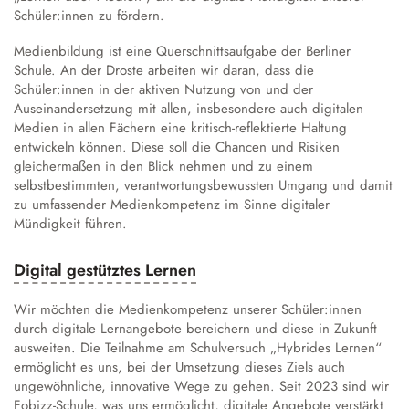
Austausch und Fahrten
Sprachbildung
Instrumentenausleihe
Schulgeschichte
Schüler:innen zu fördern.
Droste-Webmail
Wettbewerbe
Datenschutz
Annette von Droste-Hülshoff
Medienbildung ist eine Querschnittsaufgabe der Berliner
Schule. An der Droste arbeiten wir daran, dass die
Alltag
Schüler:innen in der aktiven Nutzung von und der
Auseinandersetzung mit allen, insbesondere auch digitalen
Unterrichtszeiten
Medien in allen Fächern eine kritisch-reflektierte Haltung
Krankmeldung
entwickeln können. Diese soll die Chancen und Risiken
gleichermaßen in den Blick nehmen und zu einem
Verpflegung
selbstbestimmten, verantwortungsbewussten Umgang und damit
Schließfächer
zu umfassender Medienkompetenz im Sinne digitaler
Schulordnung
Mündigkeit führen.
Wechsel an die Droste
Digital gestütztes Lernen
Wir möchten die Medienkompetenz unserer Schüler:innen
durch digitale Lernangebote bereichern und diese in Zukunft
ausweiten. Die Teilnahme am Schulversuch
„Hybrides Lernen“
ermöglicht es uns, bei der Umsetzung dieses Ziels auch
ungewöhnliche, innovative Wege zu gehen. Seit 2023 sind wir
Fobizz-Schule, was uns ermöglicht, digitale Angebote verstärkt