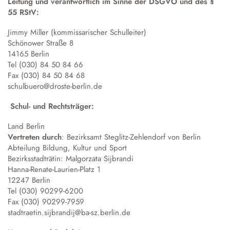
Leitung und verantwortlich im Sinne der DSGVO und des §
Austausch und Fahrten
Sprachbildung
Instrumentenausleihe
Schulgeschichte
55 RStV:
Droste-Webmail
Wettbewerbe
Datenschutz
Annette von Droste-Hülshoff
Jimmy Miller (kommissarischer Schulleiter)
Schönower Straße 8
Alltag
14165 Berlin
Unterrichtszeiten
Tel (030) 84 50 84 66
Fax (030) 84 50 84 68
Krankmeldung
schulbuero@droste-berlin.de
Verpflegung
Schul- und Rechtsträger:
Schließfächer
Schulordnung
Land Berlin
Vertreten durch
: Bezirksamt Steglitz-Zehlendorf von Berlin
Wechsel an die Droste
Abteilung Bildung, Kultur und Sport
Bezirksstadträtin: Malgorzata Sijbrandi
Hanna-Renate-Laurien-Platz 1
12247 Berlin
Tel (030) 90299-6200
Fax (030) 90299-7959
stadtraetin.sijbrandij@ba-sz.berlin.de