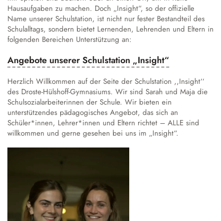
Austausch und Fahrten
Sprachbildung
Instrumentenausleihe
Schulgeschichte
Hausaufgaben zu machen. Doch „Insight“, so der offizielle
Droste-Webmail
Wettbewerbe
Name unserer Schulstation, ist nicht nur fester Bestandteil des
Datenschutz
Annette von Droste-Hülshoff
Schulalltags, sondern bietet Lernenden, Lehrenden und Eltern in
folgenden Bereichen Unterstützung an:
Alltag
Angebote unserer Schulstation „Insight“
Unterrichtszeiten
Krankmeldung
Herzlich Willkommen auf der Seite der Schulstation ,,Insight‘‘
Verpflegung
des Droste-Hülshoff-Gymnasiums. Wir sind Sarah und Maja die
Schulsozialarbeiterinnen der Schule. Wir bieten ein
Schließfächer
unterstützendes pädagogisches Angebot, das sich an
Schulordnung
Schüler*innen, Lehrer*innen und Eltern richtet – ALLE sind
willkommen und gerne gesehen bei uns im „Insight“.
Wechsel an die Droste