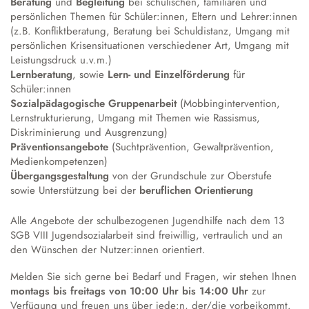
Beratung
und
Begleitung
bei schulischen, familiären und
persönlichen Themen für Schüler:innen, Eltern und Lehrer:innen
(z.B. Konfliktberatung, Beratung bei Schuldistanz, Umgang mit
persönlichen Krisensituationen verschiedener Art, Umgang mit
Leistungsdruck u.v.m.)
Lernberatung
, sowie
Lern- und Einzelförderung
für
Schüler:innen
Sozialpädagogische
Gruppenarbeit
(Mobbingintervention,
Lernstrukturierung, Umgang mit Themen wie Rassismus,
Diskriminierung und Ausgrenzung)
Präventionsangebote
(Suchtprävention, Gewaltprävention,
Medienkompetenzen)
Übergangsgestaltung
von der Grundschule zur Oberstufe
sowie Unterstützung bei der
beruflichen Orientierung
Alle
A
ngebote der schulbezogenen Jugendhilfe nach dem 13
SGB VIII Jugendsozialarbeit sind freiwillig, vertraulich und an
den Wünschen der Nutzer:innen orientiert.
Melden Sie sich gerne bei Bedarf und Fragen, wir stehen Ihnen
montags bis freitags von 10:00 Uhr bis 14:00
Uhr
zur
Verfügung und freuen uns über jede:n, der/die vorbeikommt.