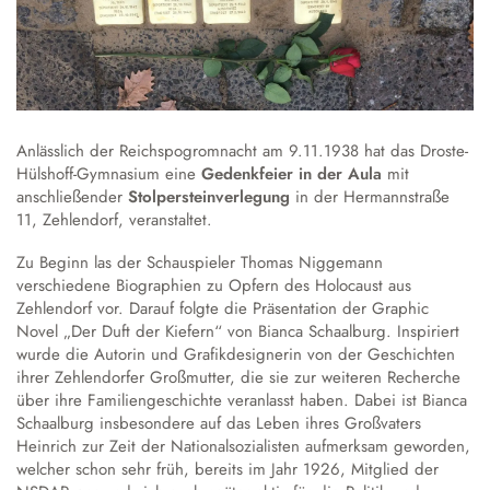
Austausch und Fahrten
Sprachbildung
Instrumentenausleihe
Schulgeschichte
Droste-Webmail
Wettbewerbe
Datenschutz
Annette von Droste-Hülshoff
Alltag
Unterrichtszeiten
Anlässlich der Reichspogromnacht am 9.11.1938 hat das Droste-
Krankmeldung
Hülshoff-Gymnasium eine
Gedenkfeier in der Aula
mit
anschließender
Stolpersteinverlegung
in der Hermannstraße
Verpflegung
11, Zehlendorf, veranstaltet.
Schließfächer
Zu Beginn las der Schauspieler Thomas Niggemann
Schulordnung
verschiedene Biographien zu Opfern des Holocaust aus
Wechsel an die Droste
Zehlendorf vor. Darauf folgte die Präsentation der Graphic
Novel „Der Duft der Kiefern“ von Bianca Schaalburg. Inspiriert
wurde die Autorin und Grafikdesignerin von der Geschichten
ihrer Zehlendorfer Großmutter, die sie zur weiteren Recherche
über ihre Familiengeschichte veranlasst haben. Dabei ist Bianca
Schaalburg insbesondere auf das Leben ihres Großvaters
Heinrich zur Zeit der Nationalsozialisten aufmerksam geworden,
welcher schon sehr früh, bereits im Jahr 1926, Mitglied der