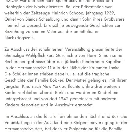
NSDAP war und sich auch später aktiv für die Politik und
Ideologien der Nazis einsetzte. Bei der Präsentation war
weiterhin der Zeitzeuge Heinrich Schoop, Jahrgang 1939,
Onkel von Bianca Schaalburg und damit Sohn ihres Großvaters
Heinrich anwesend. Er erzählte bewegende Geschichten zur
Beziehung zu seinem Vater aus der unmittelbaren
Nachkriegszeit.
Zu Abschluss der schulinternen Veranstaltung präsentierte der
ehemalige Wahlpflichtkurs Geschichte von Herrn Simon seine
Rechercheergebnisse über das jüdische Kinderheim Kapellner
in der Hermannstraße 11 a in der Nähe der Krummen Lanke.
Die Schüler:innen stießen dabei u. a. auf die tragische
Geschichte der Familie Bobker. Der Mutter gelang es, mit ihrem
jüngsten Kind nach New York zu flüchten, ihre drei weiteren
Kinder verblieben aber in Berlin und wurden im Kinderheim
untergebracht und von dort 1942 gemeinsam mit anderen
Kindern deportiert und in Auschwitz ermordet.
Im Anschluss an die für alle Teilnehmenden höchst eindrückliche
Veranstaltung in der Aula fand eine Stolpersteinverlegung in der
Hermannstraße statt, bei der vier Stolpersteine für die Familie