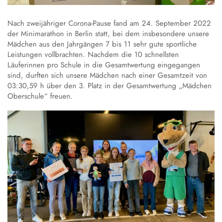
Austausch und Fahrten
Sprachbildung
Instrumentenausleihe
Schulgeschichte
Droste-Webmail
Wettbewerbe
Datenschutz
Annette von Droste-Hülshoff
Nach zweijähriger Corona-Pause fand am 24. September 2022
der Minimarathon in Berlin statt, bei dem insbesondere unsere
Mädchen aus den Jahrgängen 7 bis 11 sehr gute sportliche
Alltag
Leistungen vollbrachten. Nachdem die 10 schnellsten
Unterrichtszeiten
Läuferinnen pro Schule in die Gesamtwertung eingegangen
Krankmeldung
sind, durften sich unsere Mädchen nach einer Gesamtzeit von
03:30,59 h über den 3. Platz in der Gesamtwertung „Mädchen
Verpflegung
Oberschule“ freuen.
Schließfächer
Schulordnung
Wechsel an die Droste