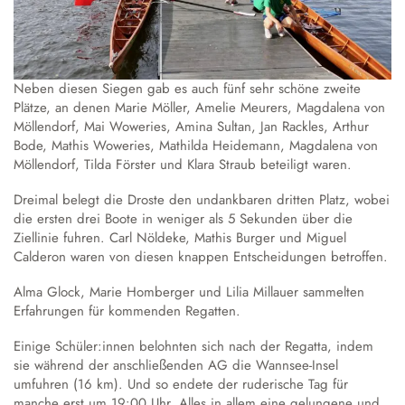
Neben diesen Siegen gab es auch fünf sehr schöne zweite
Plätze, an denen Marie Möller, Amelie Meurers, Magdalena von
Möllendorf, Mai Woweries, Amina Sultan, Jan Rackles, Arthur
Bode, Mathis Woweries, Mathilda Heidemann, Magdalena von
Möllendorf, Tilda Förster und Klara Straub beteiligt waren.
Dreimal belegt die Droste den undankbaren dritten Platz, wobei
die ersten drei Boote in weniger als 5 Sekunden über die
Ziellinie fuhren. Carl Nöldeke, Mathis Burger und Miguel
Calderon waren von diesen knappen Entscheidungen betroffen.
Alma Glock, Marie Homberger und Lilia Millauer sammelten
Erfahrungen für kommenden Regatten.
Einige Schüler:innen belohnten sich nach der Regatta, indem
sie während der anschließenden AG die Wannsee-Insel
umfuhren (16 km). Und so endete der ruderische Tag für
manche erst um 19:00 Uhr. Alles in allem eine gelungene und