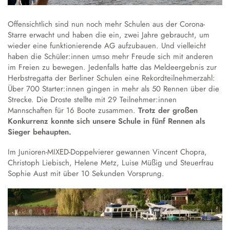
Austausch und Fahrten
Sprachbildung
Instrumentenausleihe
Schulgeschichte
Droste-Webmail
Wettbewerbe
Datenschutz
Annette von Droste-Hülshoff
Offensichtlich sind nun noch mehr Schulen aus der Corona-
Starre erwacht und haben die ein, zwei Jahre gebraucht, um
wieder eine funktionierende AG aufzubauen. Und vielleicht
Alltag
haben die Schüler:innen umso mehr Freude sich mit anderen
Unterrichtszeiten
im Freien zu bewegen. Jedenfalls hatte das Meldeergebnis zur
Krankmeldung
Herbstregatta der Berliner Schulen eine Rekordteilnehmerzahl:
Über 700 Starter:innen gingen in mehr als 50 Rennen über die
Verpflegung
Strecke. Die Droste stellte mit 29 Teilnehmer:innen
Schließfächer
Mannschaften für 16 Boote zusammen.
Trotz der großen
Konkurrenz konnte sich unsere Schule in fünf Rennen als
Schulordnung
Sieger behaupten.
Wechsel an die Droste
Im Junioren-MIXED-Doppelvierer gewannen Vincent Chopra,
Christoph Liebisch, Helene Metz, Luise Müßig und Steuerfrau
Sophie Aust mit über 10 Sekunden Vorsprung.