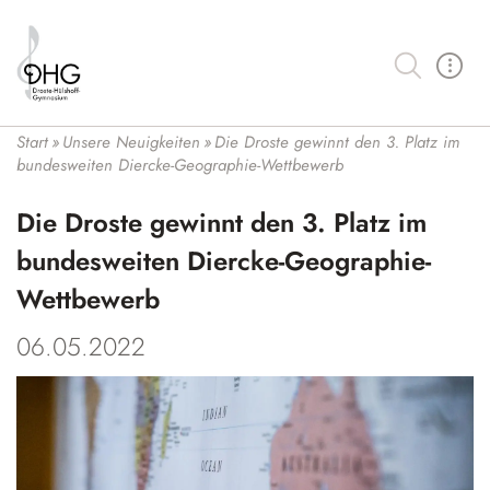
Suche
Schulgemeinschaft
Start
»
Unsere Neuigkeiten
»
Die Droste gewinnt den 3. Platz im
Schüler:innen und SV
bundesweiten Diercke-Geographie-Wettbewerb
Lernen an der Droste
Kollegium
Unser Bildungsbegriff
Wahlmöglichkeiten
Die Droste gewinnt den 3. Platz im
Schulleitung und ESL
Schulprofil
Profilklasse Musik
bundesweiten Diercke-Geographie-
Organisation
Schulbüro und Verwaltung
Fächer
Profilklasse Französisch
Wettbewerb
Lernen
Schulsozialarbeit
Kontakt
Hybridunterricht
Mittelstufe
Wahlpflichtfächer
06.05.2022
Kalender der Droste
Eltern
Medienbildung an der Droste
Oberstufe
Bilingualer Unterricht
Förderverein
Unsere Neuigkeiten
Demokratiebildung
Berufliche Orientierung (BO)
Leistungs- und Seminarkurse
Klimabewusstsein
Schulbücher
Vertretungsplan
Unser Haus
Arbeitsgemeinschaften
Begabungsförderung
Auslandsaufenthalt
Hausmeister
Lernplattform