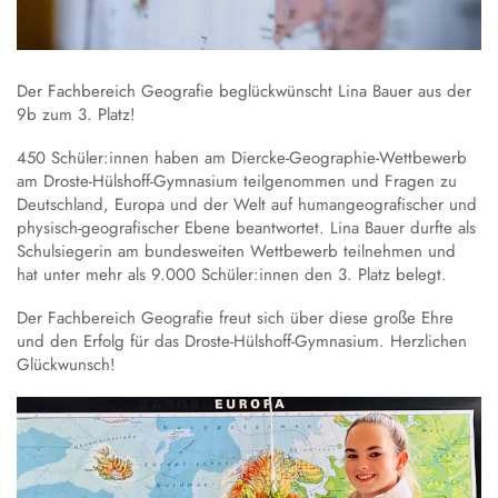
Austausch und Fahrten
Sprachbildung
Instrumentenausleihe
Schulgeschichte
Droste-Webmail
Wettbewerbe
Datenschutz
Annette von Droste-Hülshoff
Der Fachbereich Geografie beglückwünscht Lina Bauer aus der
Alltag
9b zum 3. Platz!
Unterrichtszeiten
450 Schüler:innen haben am Diercke-Geographie-Wettbewerb
Krankmeldung
am Droste-Hülshoff-Gymnasium teilgenommen und Fragen zu
Verpflegung
Deutschland, Europa und der Welt auf humangeografischer und
physisch-geografischer Ebene beantwortet. Lina Bauer durfte als
Schließfächer
Schulsiegerin am bundesweiten Wettbewerb teilnehmen und
Schulordnung
hat unter mehr als 9.000 Schüler:innen den 3. Platz belegt.
Wechsel an die Droste
Der Fachbereich Geografie freut sich über diese große Ehre
und den Erfolg für das Droste-Hülshoff-Gymnasium. Herzlichen
Glückwunsch!