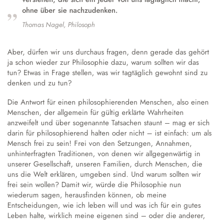
Austausch und Fahrten
Sprachbildung
Instrumentenausleihe
Schulgeschichte
ohne über sie nachzudenken.
Droste-Webmail
Wettbewerbe
Datenschutz
Annette von Droste-Hülshoff
Thomas Nagel, Philosoph
Alltag
Aber, dürfen wir uns durchaus fragen, denn gerade das gehört
Unterrichtszeiten
ja schon wieder zur Philosophie dazu, warum sollten wir das
tun? Etwas in Frage stellen, was wir tagtäglich gewohnt sind zu
Krankmeldung
denken und zu tun?
Verpflegung
Die Antwort für einen philosophierenden Menschen, also einen
Schließfächer
Menschen, der allgemein für gültig erklärte Wahrheiten
Schulordnung
anzweifelt und über sogenannte Tatsachen staunt – mag er sich
darin für philosophierend halten oder nicht – ist einfach: um als
Wechsel an die Droste
Mensch frei zu sein! Frei von den Setzungen, Annahmen,
unhinterfragten Traditionen, von denen wir allgegenwärtig in
unserer Gesellschaft, unseren Familien, durch Menschen, die
uns die Welt erklären, umgeben sind. Und warum sollten wir
frei sein wollen? Damit wir, würde die Philosophie nun
wiederum sagen, herausfinden können, ob meine
Entscheidungen, wie ich leben will und was ich für ein gutes
Leben halte, wirklich meine eigenen sind – oder die anderer,