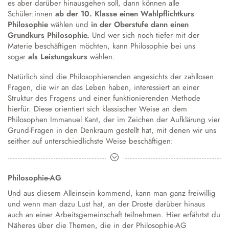
es aber darüber hinausgehen soll, dann können alle
Schüler:innen
ab der 10. Klasse einen Wahlpflichtkurs
Philosophie
wählen und
in der Oberstufe dann einen
Grundkurs Philosophie.
Und wer sich noch tiefer mit der
Materie beschäftigen möchten, kann Philosophie bei uns
sogar
als Leistungskurs
wählen.
Natürlich sind die Philosophierenden angesichts der zahllosen
Fragen, die wir an das Leben haben, interessiert an einer
Struktur des Fragens und einer funktionierenden Methode
hierfür. Diese orientiert sich klassischer Weise an dem
Philosophen Immanuel Kant, der im Zeichen der Aufklärung vier
Grund-Fragen in den Denkraum gestellt hat, mit denen wir uns
seither auf unterschiedlichste Weise beschäftigen:
Was soll ich tun?
Was ist der Mensch?
Philosophie-AG
Was kann ich wissen?
Und aus diesem Alleinsein kommend, kann man ganz freiwillig
Was darf ich hoffen?
und wenn man dazu Lust hat, an der Droste darüber hinaus
auch an einer Arbeitsgemeinschaft teilnehmen. Hier erfährtst du
Ein Grund dafür, warum es für uns Menschen sogar notwendig
Näheres über die Themen, die in der
Philosophie-AG
ist, in den gemeinsamen Austausch darüber zu treten, was uns