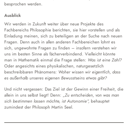
besprochen werden.
irritiert, wundert und auch manchmal verstört, lautet: Es ist die
Frage nach unserem moralischen Orientierungskompass! Wer
Ausblick
fragt sich gerade in Zeiten der ununterbrochenen
Kommunikation durch die digitalen Medien nicht oft genug im
Wir werden in Zukunft weiter über neue Projekte des
Stillen: Finde ich das richtig? Ist das, was mir hier begegnet,
Fachbereichs Philosophie berichten, sie hier vorstellen und als
das, was ich brauche und mir erhoffe? Hannah Arendt, eine
Einladung meinen, sich zu beteiligen an der Suche nach neuen
Philosophin des 20. Jahrhunderts, behauptete diesbezüglich
Fragen. Denn auch in allen anderen Fachbereichen lohnt es
lange vor der Digitalisierung:
„Niemand, der nicht fähig ist, mit
sich, ungewohnte Fragen zu finden – insofern verstehen wir
sich selbst einen Dialog zu führen, kann sein Gewissen
uns im besten Sinne als fächerverbindend. Vielleicht könnte
bewahren. Denn ihm fehlt, was für alle Formen des Denkens
man in Mathematik einmal die Frage stellen:
Was ist eine Zahl?
notwendig ist: das Alleinsein.“
Über die Bedeutung und
Oder angesichts eines physikalischen, naturgesetzlich
Aktualität dieser Aussage lässt sich im Philosophie-Unterricht
beschreibbaren Phänomens:
Woher wissen wir eigentlich, dass
trefflich diskutieren!
es außerhalb unseres eigenen Bewusstseins etwas gibt?
Und nicht vergessen: Das Ziel ist der Gewinn einer Freiheit, die
allein in uns selbst liegt! Denn:
„Zu entscheiden, von was man
sich bestimmen lassen möchte, ist Autonomie“,
behauptet
zumindest der Philosoph Martin Seel.