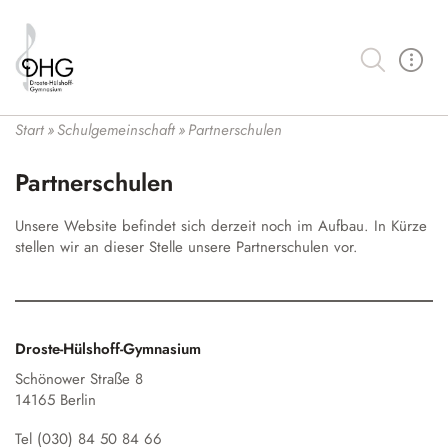
Suche
Schulgemeinschaft
Start
»
Schulgemeinschaft
»
Partnerschulen
Schüler:innen und SV
Lernen an der Droste
Partnerschulen
Kollegium
Unser Bildungsbegriff
Wahlmöglichkeiten
Schulleitung und ESL
Schulprofil
Unsere Website befindet sich derzeit noch im Aufbau. In Kürze
Profilklasse Musik
Organisation
Schulbüro und Verwaltung
stellen wir an dieser Stelle unsere Partnerschulen vor.
Fächer
Profilklasse Französisch
Lernen
Schulsozialarbeit
Kontakt
Hybridunterricht
Mittelstufe
Wahlpflichtfächer
Kalender der Droste
Eltern
Medienbildung an der Droste
Oberstufe
Bilingualer Unterricht
Droste-Hülshoff-Gymnasium
Förderverein
Unsere Neuigkeiten
Demokratiebildung
Berufliche Orientierung (BO)
Leistungs- und Seminarkurse
Schönower Straße 8
Klimabewusstsein
Schulbücher
Vertretungsplan
14165 Berlin
Unser Haus
Arbeitsgemeinschaften
Begabungsförderung
Auslandsaufenthalt
Hausmeister
Lernplattform
Tel (030) 84 50 84 66