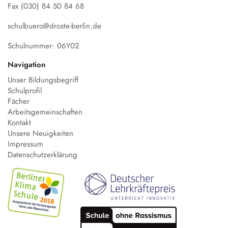
Austausch und Fahrten
Sprachbildung
Instrumentenausleihe
Fax (030) 84 50 84 68
Schulgeschichte
Droste-Webmail
Wettbewerbe
Datenschutz
Annette von Droste-Hülshoff
schulbuero@droste-berlin.de
Alltag
Schulnummer: 06Y02
Unterrichtszeiten
Navigation
Krankmeldung
Unser Bildungsbegriff
Schulprofil
Verpflegung
Fächer
Schließfächer
Arbeitsgemeinschaften
Kontakt
Schulordnung
Unsere Neuigkeiten
Wechsel an die Droste
Impressum
Datenschutzerklärung