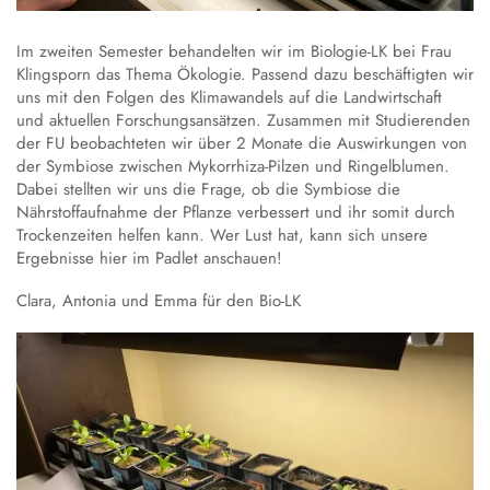
Austausch und Fahrten
Sprachbildung
Instrumentenausleihe
Schulgeschichte
Droste-Webmail
Wettbewerbe
Datenschutz
Annette von Droste-Hülshoff
Im zweiten Semester behandelten wir im Biologie-LK bei Frau
Klingsporn das Thema Ökologie. Passend dazu beschäftigten wir
uns mit den Folgen des Klimawandels auf die Landwirtschaft
Alltag
und aktuellen Forschungsansätzen. Zusammen mit Studierenden
Unterrichtszeiten
der FU beobachteten wir über 2 Monate die Auswirkungen von
Krankmeldung
der Symbiose zwischen Mykorrhiza-Pilzen und Ringelblumen.
Dabei stellten wir uns die Frage, ob die Symbiose die
Verpflegung
Nährstoffaufnahme der Pflanze verbessert und ihr somit durch
Schließfächer
Trockenzeiten helfen kann. Wer Lust hat, kann sich unsere
Ergebnisse hier im
Padlet
anschauen!
Schulordnung
Clara, Antonia und Emma für den Bio-LK
Wechsel an die Droste