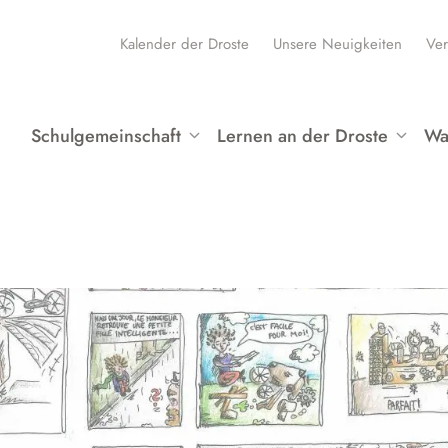
Kalender der Droste
Unsere Neuigkeiten
Ver
Schulgemeinschaft
Lernen an der Droste
Wa
Schüler:innen und SV
Unser Bildungsbegriff
P
Kollegium
Schulprofil
P
Schulleitung und ESL
Fächer
W
Schulbüro und Verwaltung
Hybridunterricht
B
Schulsozialarbeit
Medienbildung an der Droste
L
Eltern
Demokratiebildung
A
Förderverein
Klimabewusstsein
A
Begabungsförderung
Unser Haus
W
Sprachbildung