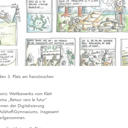
Hausmeister
Schulgeschichte
Annette von Droste-Hülshoff
den 3. Platz am französischen
omic Wettbewerbs vom Klett
ma „Retour vers le futur“
emen der Digitalisierung
-Hülshoff-Gymnasiums. Insgesamt
teilgenommen.