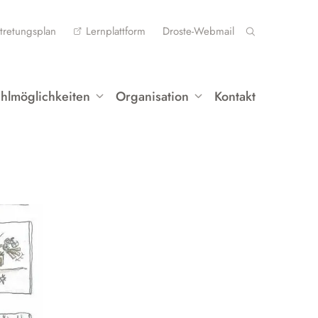
tretungsplan
Lernplattform
Droste-Webmail
hlmöglichkeiten
Organisation
Kontakt
rofilklasse Musik
Lernen
rofilklasse Französisch
Mittelstufe
Oberstufe
ahlpflichtfächer
Berufliche Orientierung (BO)
ilingualer Unterricht
Schulbücher
eistungs- und Seminarkurse
Auslandsaufenthalt
Instrumentenausleihe
rbeitsgemeinschaften
Datenschutz
ustausch und Fahrten
ettbewerbe
Alltag