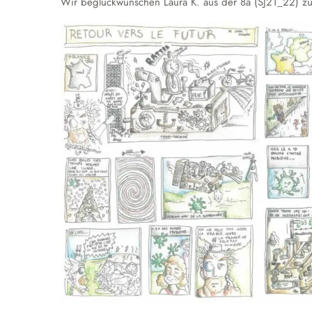
Wir beglückwünschen Laura K. aus der 8a (SJ21_22) zum