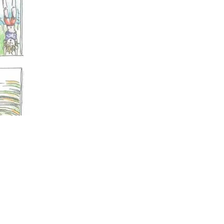
Unterrichtszeiten
Krankmeldung
Verpflegung
Schließfächer
Schulordnung
Wechsel an die Droste