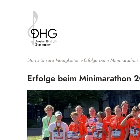
Suche
Start
»
Unsere Neuigkeiten
»
Erfolge beim Minimarathon
Erfolge beim Minimarathon 