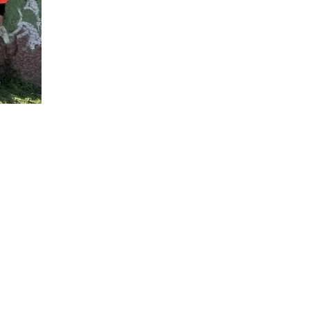
Unterrichtszeiten
Krankmeldung
Verpflegung
Schließfächer
Schulordnung
Wechsel an die Droste