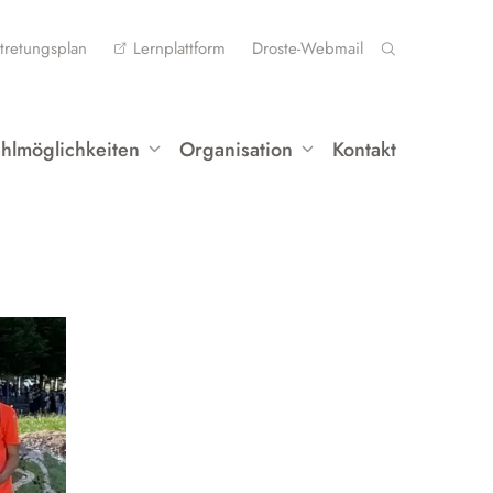
tretungsplan
Lernplattform
Droste-Webmail
hlmöglichkeiten
Organisation
Kontakt
rofilklasse Musik
Lernen
rofilklasse Französisch
Mittelstufe
Oberstufe
ahlpflichtfächer
Berufliche Orientierung (BO)
ilingualer Unterricht
Schulbücher
eistungs- und Seminarkurse
Auslandsaufenthalt
Instrumentenausleihe
rbeitsgemeinschaften
Datenschutz
ustausch und Fahrten
ettbewerbe
Alltag