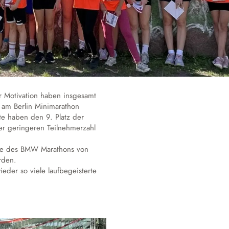
Hausmeister
Schulgeschichte
Annette von Droste-Hülshoff
r Motivation haben insgesamt
 am Berlin Minimarathon
e haben den 9. Platz der
er geringeren Teilnehmerzahl
ite des BMW Marathons von
rden.
eder so viele laufbegeisterte