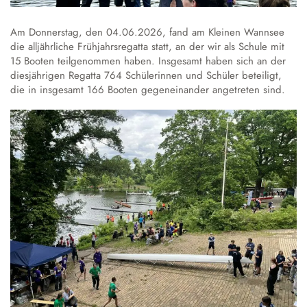
Austausch und Fahrten
Sprachbildung
Instrumentenausleihe
Schulgeschichte
Droste-Webmail
Wettbewerbe
Datenschutz
Annette von Droste-Hülshoff
Am Donnerstag, den 04.06.2026, fand am Kleinen Wannsee
die alljährliche Frühjahrsregatta statt, an der wir als Schule mit
15 Booten teilgenommen haben. Insgesamt haben sich an der
Alltag
diesjährigen Regatta 764 Schülerinnen und Schüler beteiligt,
Unterrichtszeiten
die in insgesamt 166 Booten gegeneinander angetreten sind.
Krankmeldung
Verpflegung
Schließfächer
Schulordnung
Wechsel an die Droste