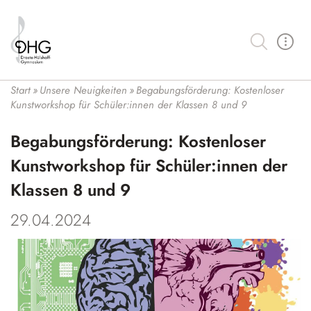
Suche
Schulgemeinschaft
Start
»
Unsere Neuigkeiten
»
Begabungsförderung: Kostenloser
Schüler:innen und SV
Kunstworkshop für Schüler:innen der Klassen 8 und 9
Lernen an der Droste
Kollegium
Unser Bildungsbegriff
Wahlmöglichkeiten
Begabungsförderung: Kostenloser
Schulleitung und ESL
Schulprofil
Profilklasse Musik
Kunstworkshop für Schüler:innen der
Organisation
Schulbüro und Verwaltung
Fächer
Profilklasse Französisch
Klassen 8 und 9
Lernen
Schulsozialarbeit
Kontakt
Hybridunterricht
Mittelstufe
Wahlpflichtfächer
29.04.2024
Kalender der Droste
Eltern
Medienbildung an der Droste
Oberstufe
Bilingualer Unterricht
Förderverein
Unsere Neuigkeiten
Demokratiebildung
Berufliche Orientierung (BO)
Leistungs- und Seminarkurse
Klimabewusstsein
Schulbücher
Vertretungsplan
Unser Haus
Arbeitsgemeinschaften
Begabungsförderung
Auslandsaufenthalt
Hausmeister
Lernplattform