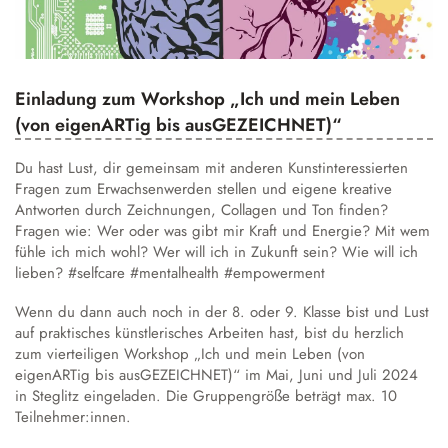
Austausch und Fahrten
Sprachbildung
Instrumentenausleihe
Schulgeschichte
Droste-Webmail
Wettbewerbe
Datenschutz
Annette von Droste-Hülshoff
Alltag
Einladung zum Workshop „Ich und mein Leben
Unterrichtszeiten
(von eigenARTig bis ausGEZEICHNET)“
Krankmeldung
Du hast Lust, dir gemeinsam mit anderen Kunstinteressierten
Verpflegung
Fragen zum Erwachsenwerden stellen und eigene kreative
Antworten durch Zeichnungen, Collagen und Ton finden?
Schließfächer
Fragen wie: Wer oder was gibt mir Kraft und Energie? Mit wem
Schulordnung
fühle ich mich wohl? Wer will ich in Zukunft sein? Wie will ich
lieben? #selfcare #mentalhealth #empowerment
Wechsel an die Droste
Wenn du dann auch noch in der 8. oder 9. Klasse bist und Lust
auf praktisches künstlerisches Arbeiten hast, bist du herzlich
zum vierteiligen Workshop „Ich und mein Leben (von
eigenARTig bis ausGEZEICHNET)“ im Mai, Juni und Juli 2024
in Steglitz eingeladen. Die Gruppengröße beträgt max. 10
Teilnehmer:innen.