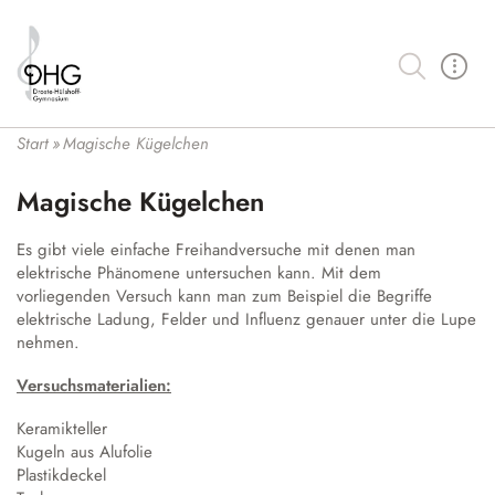
Suche
Schulgemeinschaft
Start
»
Magische Kügelchen
Schüler:innen und SV
Lernen an der Droste
Magische Kügelchen
Kollegium
Unser Bildungsbegriff
Wahlmöglichkeiten
Schulleitung und ESL
Schulprofil
Es gibt viele einfache Freihandversuche mit denen man
Profilklasse Musik
Organisation
Schulbüro und Verwaltung
elektrische Phänomene untersuchen kann. Mit dem
Fächer
Profilklasse Französisch
vorliegenden Versuch kann man zum Beispiel die Begriffe
Lernen
Schulsozialarbeit
Kontakt
Hybridunterricht
elektrische Ladung, Felder und Influenz genauer unter die Lupe
Mittelstufe
nehmen.
Wahlpflichtfächer
Kalender der Droste
Eltern
Medienbildung an der Droste
Oberstufe
Bilingualer Unterricht
Versuchsmaterialien:
Förderverein
Unsere Neuigkeiten
Demokratiebildung
Berufliche Orientierung (BO)
Leistungs- und Seminarkurse
Keramikteller
Klimabewusstsein
Schulbücher
Vertretungsplan
Unser Haus
Kugeln aus Alufolie
Arbeitsgemeinschaften
Begabungsförderung
Auslandsaufenthalt
Plastikdeckel
Hausmeister
Lernplattform