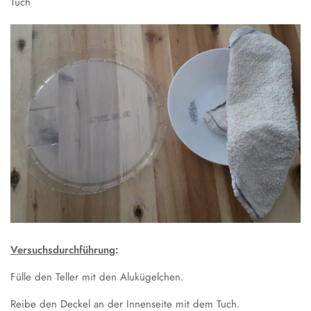
Tuch
Austausch und Fahrten
Sprachbildung
Instrumentenausleihe
Schulgeschichte
Droste-Webmail
Wettbewerbe
Datenschutz
Annette von Droste-Hülshoff
Alltag
Unterrichtszeiten
Krankmeldung
Verpflegung
Schließfächer
Schulordnung
Wechsel an die Droste
Versuchsdurchführung
:
Fülle den Teller mit den Alukügelchen.
Reibe den Deckel an der Innenseite mit dem Tuch.