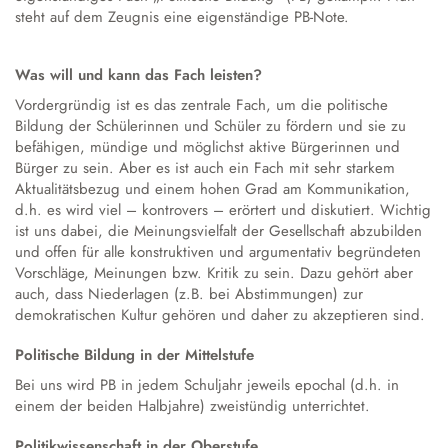
Austausch und Fahrten
Sprachbildung
Instrumentenausleihe
Schulgeschichte
steht auf dem Zeugnis eine eigenständige PB-Note.
Droste-Webmail
Wettbewerbe
Datenschutz
Annette von Droste-Hülshoff
Was will und kann das Fach leisten?
Alltag
Vordergründig ist es das zentrale Fach, um die politische
Unterrichtszeiten
Bildung der Schülerinnen und Schüler zu fördern und sie zu
befähigen, mündige und möglichst aktive Bürgerinnen und
Krankmeldung
Bürger zu sein. Aber es ist auch ein Fach mit sehr starkem
Verpflegung
Aktualitätsbezug und einem hohen Grad am Kommunikation,
d.h. es wird viel – kontrovers – erörtert und diskutiert. Wichtig
Schließfächer
ist uns dabei, die Meinungsvielfalt der Gesellschaft abzubilden
Schulordnung
und offen für alle konstruktiven und argumentativ begründeten
Vorschläge, Meinungen bzw. Kritik zu sein. Dazu gehört aber
Wechsel an die Droste
auch, dass Niederlagen (z.B. bei Abstimmungen) zur
demokratischen Kultur gehören und daher zu akzeptieren sind.
Politische Bildung in der Mittelstufe
Bei uns wird PB in jedem Schuljahr jeweils epochal (d.h. in
einem der beiden Halbjahre) zweistündig unterrichtet.
Politikwissenschaft in der Oberstufe