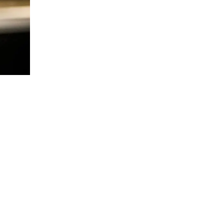
Unterrichtszeiten
Krankmeldung
Verpflegung
Schließfächer
Schulordnung
Wechsel an die Droste