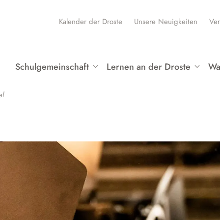
Kalender der Droste
Unsere Neuigkeiten
Ver
Schulgemeinschaft
Lernen an der Droste
Wa
Schüler:innen und SV
Unser Bildungsbegriff
P
el
Kollegium
Schulprofil
P
Schulleitung und ESL
Fächer
W
Schulbüro und Verwaltung
Hybridunterricht
B
Schulsozialarbeit
Medienbildung an der Droste
L
Eltern
Demokratiebildung
A
Förderverein
Klimabewusstsein
A
Begabungsförderung
Unser Haus
W
Sprachbildung