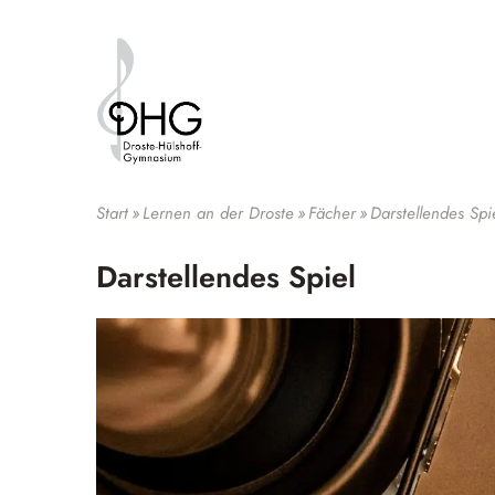
Suche
Start
»
Lernen an der Droste
»
Fächer
»
Darstellendes Spi
Darstellendes Spiel