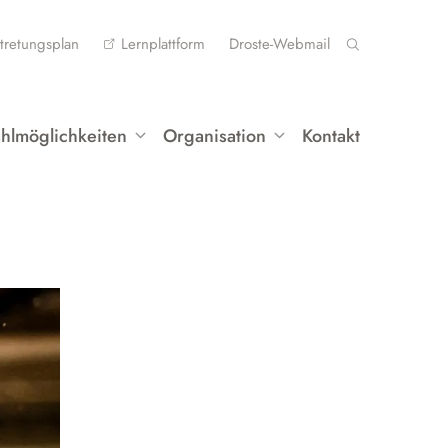
tretungsplan
Lernplattform
Droste-Webmail
hlmöglichkeiten
Organisation
Kontakt
rofilklasse Musik
Lernen
rofilklasse Französisch
Mittelstufe
Oberstufe
ahlpflichtfächer
Berufliche Orientierung (BO)
ilingualer Unterricht
Schulbücher
eistungs- und Seminarkurse
Auslandsaufenthalt
Instrumentenausleihe
rbeitsgemeinschaften
Datenschutz
ustausch und Fahrten
ettbewerbe
Alltag